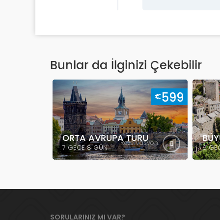
Bunlar da İlginizi Çekebilir
599
€
ORTA AVRUPA TURU
BÜY
Rezervasyon
7 GECE 8 GÜN
6 GE
SORULARINIZ MI VAR?