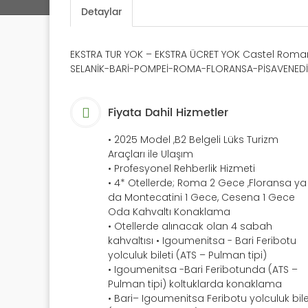
Detaylar
EKSTRA TUR YOK – EKSTRA ÜCRET YOK Castel Romano 
SELANİK-BARİ-POMPEİ-ROMA-FLORANSA-PİSAVENED
Fiyata Dahil Hizmetler
• 2025 Model ,B2 Belgeli Lüks Turizm
Araçları ile Ulaşım
• Profesyonel Rehberlik Hizmeti
• 4* Otellerde; Roma 2 Gece ,Floransa ya
da Montecatini 1 Gece, Cesena 1 Gece
Oda Kahvaltı Konaklama
• Otellerde alınacak olan 4 sabah
kahvaltısı • Igoumenitsa - Bari Feribotu
yolculuk bileti (ATS – Pulman tipi)
• Igoumenitsa -Bari Feribotunda (ATS –
Pulman tipi) koltuklarda konaklama
• Bari– Igoumenitsa Feribotu yolculuk bile