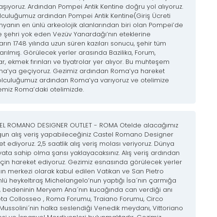
laşıyoruz. Ardından Pompei Antik Kentine doğru yol alıyoruz.
yolculuğumuz ardından Pompei Antik Kentine(Giriş Ücreti
ünyanın en ünlü arkeolojik alanlarından biri olan Pompei’de
e şehri yok eden Vezüv Yanardağı’nın eteklerine
arın 1748 yılında uzun süren kazıları sonucu, şehir tüm
karılmış. Görülecek yerler arasında Bazilika, Forum,
, ekmek fırınları ve tiyatrolar yer alıyor. Bu muhteşem
ma’ya geçiyoruz. Gezimiz ardından Roma’ya hareket
 yolculuğumuz ardından Roma’ya varıyoruz ve otelimize
miz Roma’daki otelimizde.
TEL ROMANO DESIGNER OUTLET - ROMA Otelde alacağımız
gun alış veriş yapabileceğiniz Castel Romano Designer
t ediyoruz. 2,5 saatlik alış veriş molası veriyoruz. Dünya
ata sahip olma şansı yaklayacaksınız. Alış veriş ardından
çin hareket ediyoruz. Gezimiz esnasında görülecek yerler
ığın merkezi olarak kabul edilen Vatikan ve San Pietro
nlü heykeltıraş Michelangelo’nun yaptığı İsa´nın çarmığa
, bedeninin Meryem Ana´nın kucağında can verdiği anı
ta Collosseo , Roma Forumu, Traiano Forumu, Circo
Mussolini´nin halka seslendiği Venedik meydanı, Vittoriano