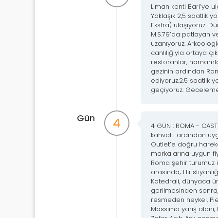
Liman kenti Bari’ye u
Yaklaşık 2,5 saatlik 
Ekstra) ulaşıyoruz. D
M.S.79’da patlayan v
uzanıyoruz. Arkeologl
canlılığıyla ortaya çı
restoranlar, hamamlar
gezinin ardından Ro
ediyoruz.2.5 saatlik
geçiyoruz. Geceleme
Gün
4
4 GÜN : ROMA - CAS
kahvaltı ardından uy
Outlet’e doğru hareke
markalarına uygun fiy
Roma şehir turumuz i
arasında; Hıristiyanl
Katedrali, dünyaca ü
gerilmesinden sonra
resmeden heykel, Pie
Massimo yarış alanı, 