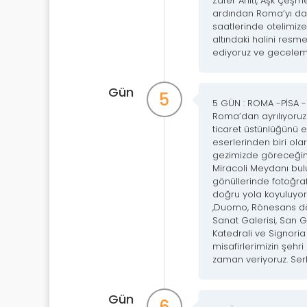
Zafer Anıtı, Aşk çeşm
ardından Roma’yı dah
saatlerinde otelimiz
altındaki halini res
ediyoruz ve gecelem
Gün
5
5 GÜN : ROMA -PİSA 
Roma’dan ayrılıyoruz v
ticaret üstünlüğünü e
eserlerinden biri ola
gezimizde göreceğimiz
Miracoli Meydanı bul
gönüllerinde fotoğraf 
doğru yola koyuluyor
,Duomo, Rönesans dön
Sanat Galerisi, San G
Katedrali ve Signoria
misafirlerimizin şehr
zaman veriyoruz. Se
Gün
6