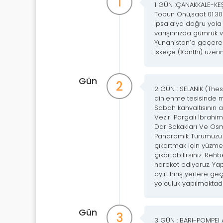
1
1 GÜN :ÇANAKKALE-KE
Topun Önü,saat 01.30
İpsala’ya doğru yola 
varışımızda gümrük 
Yunanistan’a geçerek
İskeçe (Xanthi) üzer
Gün
2
2 GÜN : SELANİK (The
dinlenme tesisinde mo
Sabah kahvaltısının 
Veziri Pargalı İbrah
Dar Sokakları Ve Os
Panaromik Turumuzu Ge
çıkartmak için yüzme
çıkartabilirsiniz. Re
hareket ediyoruz. Yap
ayırtılmış yerlere geç
yolculuk yapılmaktadı
Gün
3
3 GÜN : BARI-POMPEI A