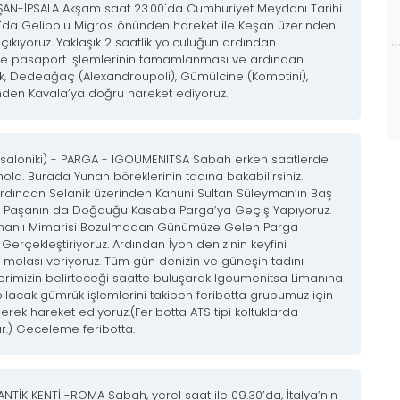
ŞAN-İPSALA Akşam saat 23.00'da Cumhuriyet Meydanı Tarihi
'da Gelibolu Migros önünden hareket ile Keşan üzerinden
çıkıyoruz. Yaklaşık 2 saatlik yolculuğun ardından
ve pasaport işlemlerinin tamamlanması ve ardından
, Dedeağaç (Alexandroupoli), Gümülcine (Komotini),
inden Kavala’ya doğru hareket ediyoruz.
ssaloniki) - PARGA - IGOUMENITSA Sabah erken saatlerde
la. Burada Yunan böreklerinin tadına bakabilirsiniz.
ardından Selanik üzerinden Kanuni Sultan Süleyman’ın Baş
im Paşanın da Doğduğu Kasaba Parga’ya Geçiş Yapıyoruz.
manlı Mimarisi Bozulmadan Günümüze Gelen Parga
rçekleştiriyoruz. Ardından İyon denizinin keyfini
 molası veriyoruz. Tüm gün denizin ve güneşin tadını
hberimizin belirteceği saatte buluşarak Igoumenitsa Limanına
ılacak gümrük işlemlerini takiben feribotta grubumuz için
erek hareket ediyoruz.(Feribotta ATS tipi koltuklarda
r.) Geceleme feribotta.
NTİK KENTİ -ROMA Sabah, yerel saat ile 09.30’da, İtalya’nın