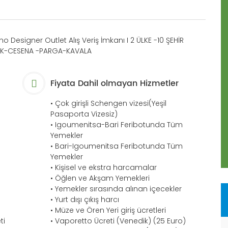
Designer Outlet Alış Veriş İmkanı I 2 ÜLKE -10 ŞEHİR
İK-CESENA -PARGA-KAVALA
Fiyata Dahil olmayan Hizmetler
• Çok girişli Schengen vizesi(Yeşil
Pasaporta Vizesiz)
• Igoumenitsa-Bari Feribotunda Tüm
Yemekler
• Bari-Igoumenitsa Feribotunda Tüm
Yemekler
• Kişisel ve ekstra harcamalar
• Öğlen ve Akşam Yemekleri
• Yemekler sırasında alınan içecekler
• Yurt dışı çıkış harcı
• Müze ve Ören Yeri giriş ücretleri
ti
• Vaporetto Ücreti (Venedik) (25 Euro)