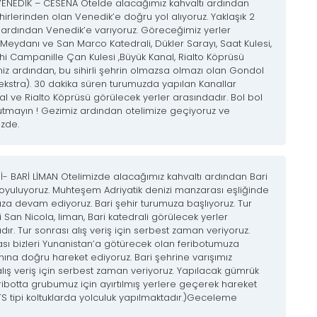
ENEDİK – CESENA Otelde alacağımız kahvaltı ardından
ehirlerinden olan Venedik’e doğru yol alıyoruz. Yaklaşık 2
 ardından Venedik’e varıyoruz. Göreceğimiz yerler
eydanı ve San Marco Katedrali, Dükler Sarayı, Saat Kulesi,
hi Campanille Çan Kulesi ,Büyük Kanal, Rialto Köprüsü
iz ardından, bu sihirli şehrin olmazsa olmazı olan Gondol
ekstra). 30 dakika süren turumuzda yapılan Kanallar
l ve Rialto Köprüsü görülecek yerler arasındadır. Bol bol
tmayın ! Gezimiz ardından otelimize geçiyoruz ve
zde.
İ- BARİ LİMAN Otelimizde alacağımız kahvaltı ardından Bari
oyuluyoruz. Muhteşem Adriyatik denizi manzarası eşliğinde
za devam ediyoruz. Bari şehir turumuza başlıyoruz. Tur
 San Nicola, liman, Bari katedrali görülecek yerler
r. Tur sonrası alış veriş için serbest zaman veriyoruz.
ı bizleri Yunanistan’a götürecek olan feribotumuza
nına doğru hareket ediyoruz. Bari şehrine varışımız
ış veriş için serbest zaman veriyoruz. Yapılacak gümrük
eribotta grubumuz için ayırtılmış yerlere geçerek hareket
TS tipi koltuklarda yolculuk yapılmaktadır.)Geceleme