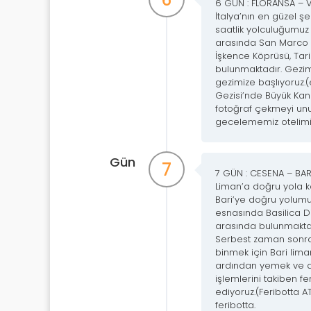
6 GÜN : FLORANSA – V
İtalya’nın en güzel ş
saatlik yolculuğumuz
arasında San Marco M
İşkence Köprüsü, Tari
bulunmaktadır. Gezim
gezimize başlıyoruz.(
Gezisi’nde Büyük Kana
fotoğraf çekmeyi unu
gecelememiz otelimi
Gün
7
7 GÜN : CESENA – BAR
Liman’a doğru yola k
Bari’ye doğru yolumu
esnasında Basilica Di
arasında bulunmaktadı
Serbest zaman sonras
binmek için Bari lima
ardından yemek ve al
işlemlerini takiben f
ediyoruz.(Feribotta A
feribotta.