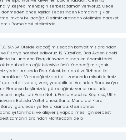
esi ve İspanyol Merdivenleri bulunmaktadır. Gezimiz
a iyi keşfedilmeniz için serbest zaman veriyoruz. Gece
e dönmeden önce Aşıklar Tepesi’nden Roma'nın ışıklar
metme imkanı bulacağız. Gezimiz ardından otelimize hareket
emiz Roma’daki otelimizde.
-FLORANSA Otelde alacağımız sabah kahvaltımız ardından
e Pisa’ya hareket ediyoruz. 12. Yüzyıl’da, Batı Akdeniz’deki
linde bulunduran Pisa; dünyaca bilinen en önemli tarihi
rak kabul edilen eğik kulesiyle ünlü. Yapacağımız şehir
 yerler arasında Pisa Kulesi, katedral, vaftizhane ile
unmaktadır. Vereceğimiz serbest zamanda misafirlerimiz
çektirebilir ve alış veriş yapabilirler. Ardından Floransa’ya
uz. Floransa keşfimizde göreceğimiz yerler arasında
emi heykelleri, Arno Nehri, Ponte Vecchio Köprüsü, Uffizi
iovanni Battista Vaftizhanesi, Santa Maria del Fiore
 Sarayı görülecek yerler arasında. Gezi sonrası
i daha iyi tanıması ve alışveriş yapabilmesi için serbest
rbest zamanın ardından Montecatini de b