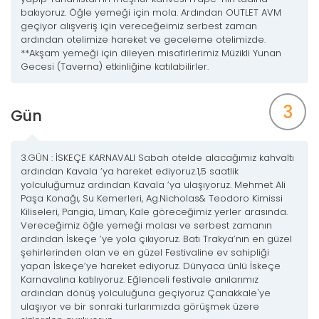
bakıyoruz. Öğle yemeği için mola. Ardından OUTLET AVM
geçiyor alışveriş için vereceğeimiz serbest zaman
ardından otelimize hareket ve geceleme otelimizde.
**Akşam yemeği için dileyen misafirlerimiz Müzikli Yunan
Gecesi (Taverna) etkinliğine katılabilirler.
3
Gün
3.GÜN : İSKEÇE KARNAVALI Sabah otelde alacağımız kahvaltı
ardından Kavala ’ya hareket ediyoruz.1,5 saatlik
yolculuğumuz ardından Kavala ’ya ulaşıyoruz. Mehmet Ali
Paşa Konağı, Su Kemerleri, Ag.Nicholas& Teodoro Kimissi
Kiliseleri, Pangia, Liman, Kale göreceğimiz yerler arasında.
Vereceğimiz öğle yemeği molası ve serbest zamanın
ardından İskeçe ’ye yola çıkıyoruz. Batı Trakya’nın en güzel
şehirlerinden olan ve en güzel Festivaline ev sahipliği
yapan İskeçe’ye hareket ediyoruz. Dünyaca ünlü İskeçe
Karnavalına katılıyoruz. Eğlenceli festivale anılarımız
ardından dönüş yolculuğuna geçiyoruz Çanakkale'ye
ulaşıyor ve bir sonraki turlarımızda görüşmek üzere