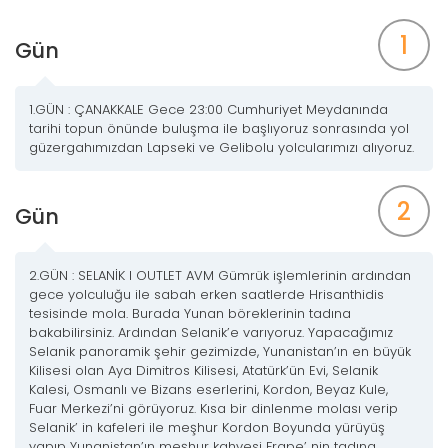
1
Gün
1.GÜN : ÇANAKKALE Gece 23:00 Cumhuriyet Meydanında
tarihi topun önünde buluşma ile başlıyoruz sonrasında yol
güzergahımızdan Lapseki ve Gelibolu yolcularımızı alıyoruz.
2
Gün
2.GÜN : SELANİK l OUTLET AVM Gümrük işlemlerinin ardından
gece yolculuğu ile sabah erken saatlerde Hrisanthidis
tesisinde mola. Burada Yunan böreklerinin tadına
bakabilirsiniz. Ardından Selanik’e varıyoruz. Yapacağımız
Selanik panoramik şehir gezimizde, Yunanistan’ın en büyük
Kilisesi olan Aya Dimitros Kilisesi, Atatürk’ün Evi, Selanik
Kalesi, Osmanlı ve Bizans eserlerini, Kordon, Beyaz Kule,
Fuar Merkezi’ni görüyoruz. Kısa bir dinlenme molası verip
Selanik’ in kafeleri ile meşhur Kordon Boyunda yürüyüş
yapıp Yunanistan’ın meşhur kahvesi Frape’ nin tadına