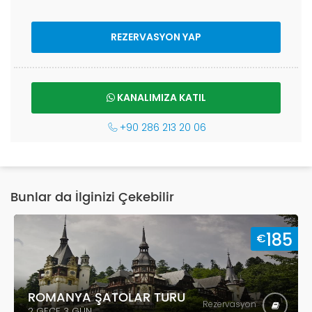
REZERVASYON YAP
KANALIMIZA KATIL
+90 286 213 20 06
Bunlar da İlginizi Çekebilir
0
185
€
ROMANYA ŞATOLAR TURU
Rezervasyon
2 GECE 3 GÜN